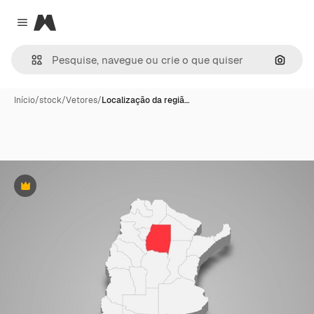
Magnific
Close menu
Pesqui
Início
/
stock
/
Vetores
/
Localização da regiã…
Premium