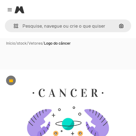
Magnific
Close menu
Pesqui
Início
/
stock
/
Vetores
/
Logo do câncer
Premium