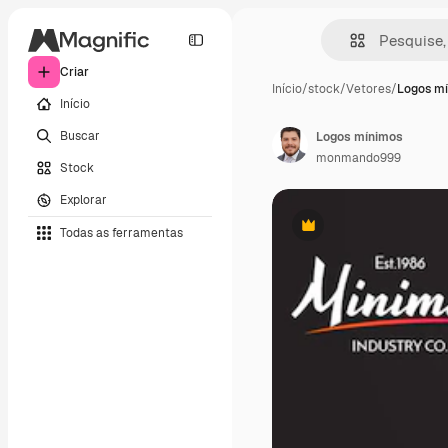
Criar
Início
/
stock
/
Vetores
/
Logos m
Início
Buscar
Logos mínimos
monmando999
Stock
Explorar
Todas as ferramentas
Premium