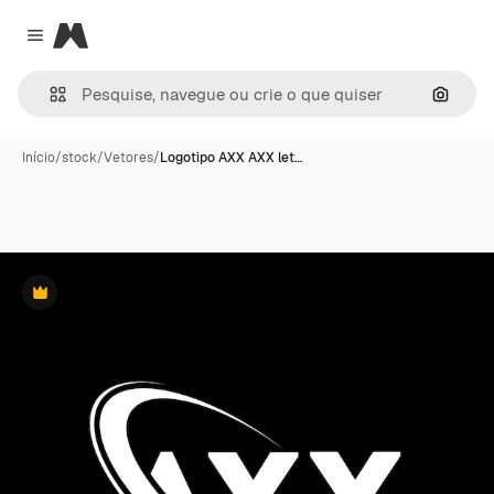
Magnific
Close menu
Pesqui
Início
/
stock
/
Vetores
/
Logotipo AXX AXX let…
Premium