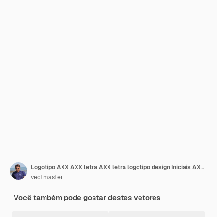
Logotipo AXX AXX letra AXX letra logotipo design Iniciais AXX logotipo ligado com círculo e maiúsculas monograma logotipo AXX tipografia para negócios de tecnologia e marca imobiliária
vectmaster
Você também pode gostar destes vetores