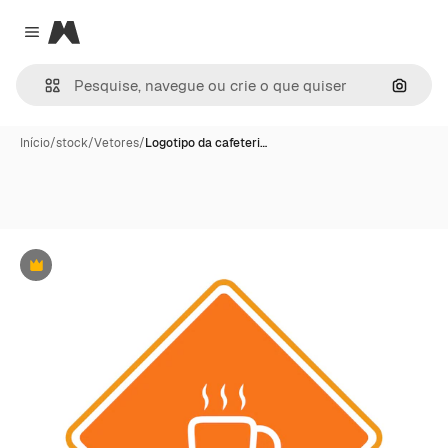
Magnific
Close menu
Pesqui
Início
/
stock
/
Vetores
/
Logotipo da cafeteri…
Premium