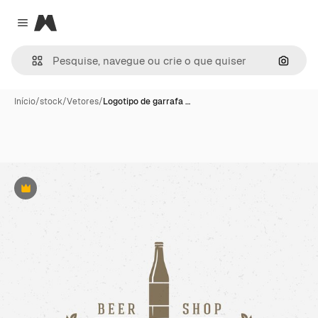
Magnific
Close menu
Pesqui
Início
/
stock
/
Vetores
/
Logotipo de garrafa …
Premium