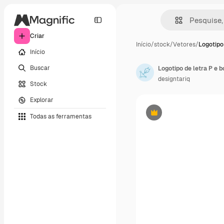
Criar
Início
/
stock
/
Vetores
/
Logotipo 
Início
Buscar
designtariq
Stock
Explorar
Todas as ferramentas
Premium