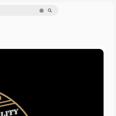
Pesquisar por imagem
Buscar