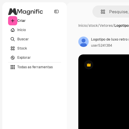
Criar
Início
/
stock
/
Vetores
/
Logotipo
Início
Buscar
user5241384
Stock
Explorar
Todas as ferramentas
Premium