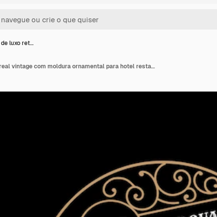
 de luxo ret…
Logotipo de luxo retro real vintage com moldura ornamental para hotel restaurante café cafeteria