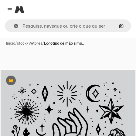
Magnific
Close menu
Pesqui
Início
/
stock
/
Vetores
/
Logotipo de mão simp…
Premium