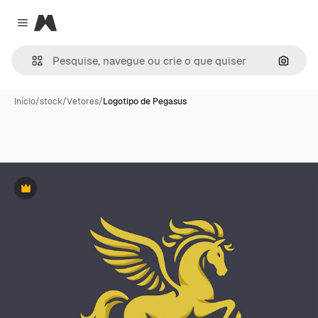
Magnific
Close menu
Pesqui
Início
/
stock
/
Vetores
/
Logotipo de Pegasus
Premium