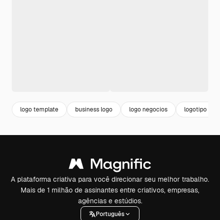
logo template
business logo
logo negocios
logotipo prof
A plataforma criativa para você direcionar seu melhor trabalho.
Mais de 1 milhão de assinantes entre criativos, empresas,
agências e estúdios.
Português