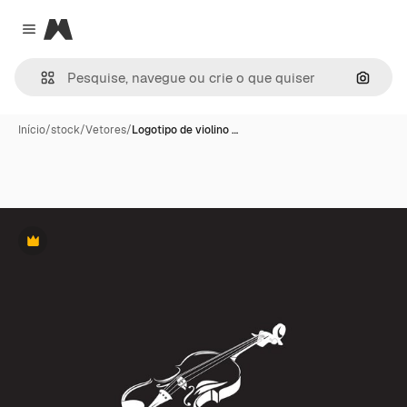
Magnific
Close menu
Pesqui
Início
/
stock
/
Vetores
/
Logotipo de violino …
Premium