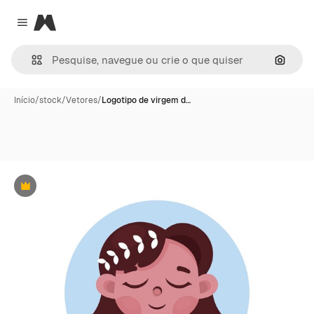
Magnific
Close menu
Pesqui
Início
/
stock
/
Vetores
/
Logotipo de virgem d…
Premium