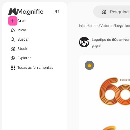
Criar
Início
/
stock
/
Vetores
/
Logotipo
Início
Buscar
gugai
Stock
Explorar
Todas as ferramentas
Premium