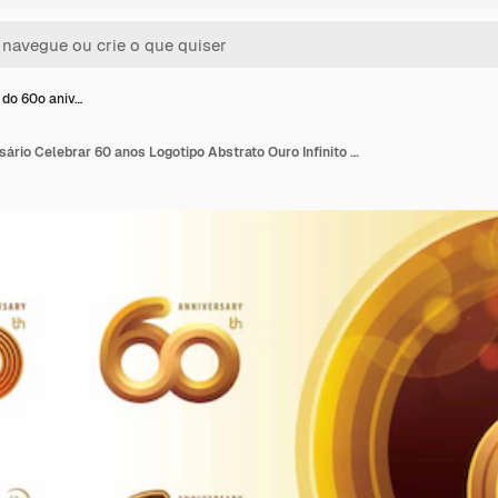
 do 60o aniv…
Logotipo do 60o aniversário Celebrar 60 anos Logotipo Abstrato Ouro Infinito Linha arredondada número 60