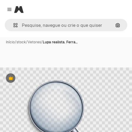
Magnific
Close menu
Pesqui
Início
/
stock
/
Vetores
/
Lupa realista. Ferra…
Premium