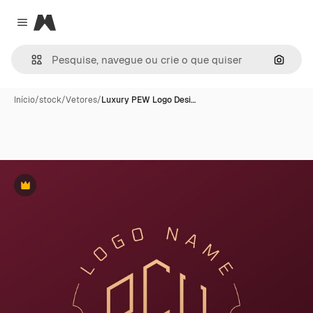
Magnific
Close menu
Pesqui
Início
/
stock
/
Vetores
/
Luxury PEW Logo Desi…
Premium