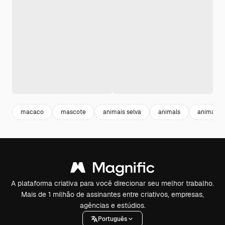
macaco
mascote
animais selva
animals
animal ca
A plataforma criativa para você direcionar seu melhor trabalho.
Mais de 1 milhão de assinantes entre criativos, empresas,
agências e estúdios.
Português