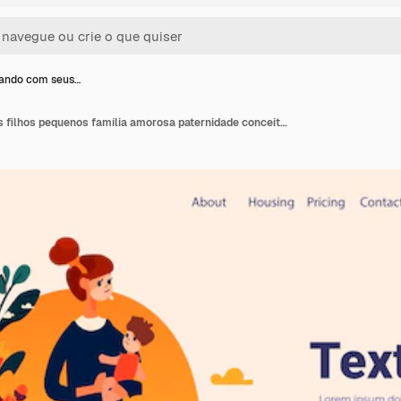
ando com seus…
Mãe andando com seus filhos pequenos família amorosa paternidade conceito de creche modelo de cartão de dia das mães mulher passando tempo com crianças espaço de cópia horiozntal ilustração em vetor