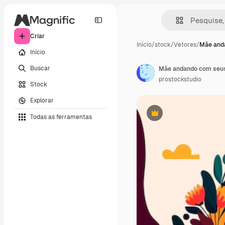
Criar
Início
/
stock
/
Vetores
/
Mãe and
Início
Buscar
prostockstudio
Stock
Explorar
Todas as ferramentas
Premium