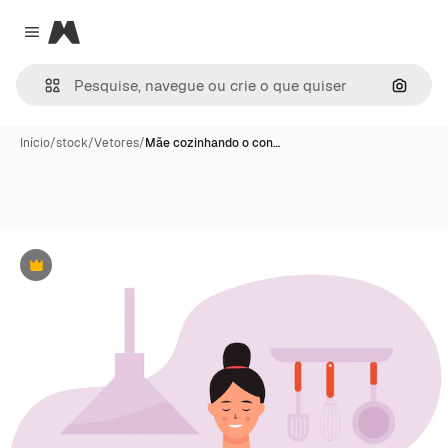
Magnific
Close menu
Pesqui
Início
/
stock
/
Vetores
/
Mãe cozinhando o con…
Premium