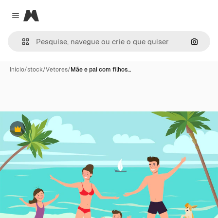
Magnific
Close menu
Pesqui
Início
/
stock
/
Vetores
/
Mãe e pai com filhos…
Premium