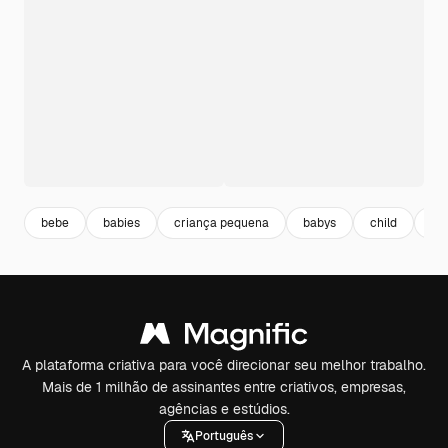
bebe
babies
criança pequena
babys
child
pe
A plataforma criativa para você direcionar seu melhor trabalho.
Mais de 1 milhão de assinantes entre criativos, empresas,
agências e estúdios.
Português