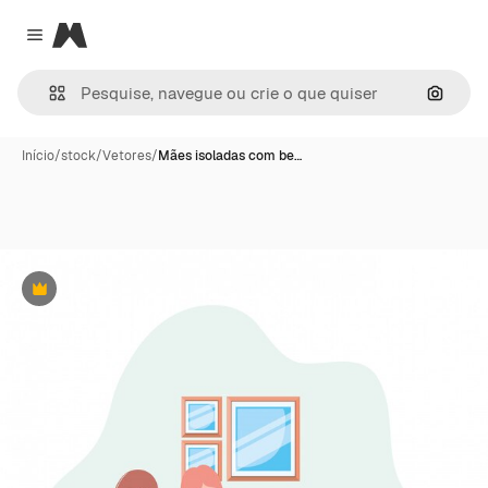
Magnific
Close menu
Pesqui
Início
/
stock
/
Vetores
/
Mães isoladas com be…
Premium