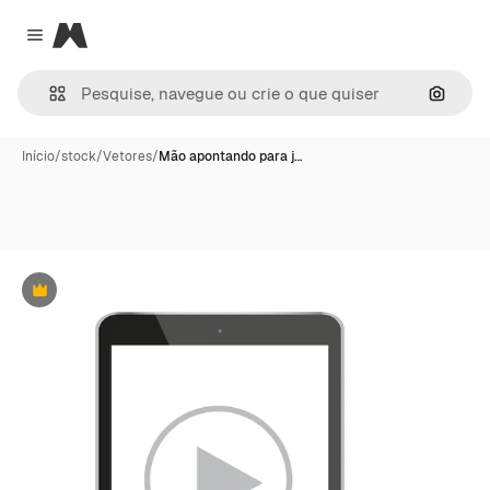
Magnific
Close menu
Pesqui
Início
/
stock
/
Vetores
/
Mão apontando para j…
Premium