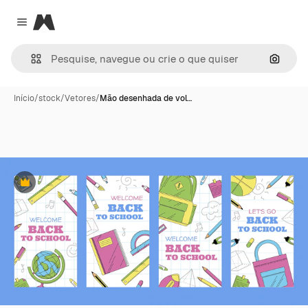
Magnific
Close menu
Pesqui
Início
/
stock
/
Vetores
/
Mão desenhada de vol…
Premium