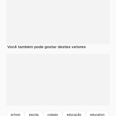
Você também pode gostar destes vetores
school
escola
colegio
educação
education
u