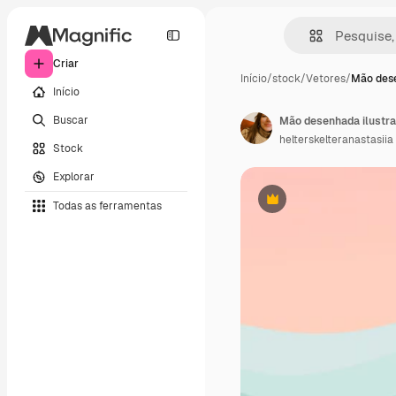
Criar
Início
/
stock
/
Vetores
/
Mão dese
Início
Buscar
helterskelteranastasiia
Stock
Explorar
Todas as ferramentas
Premium