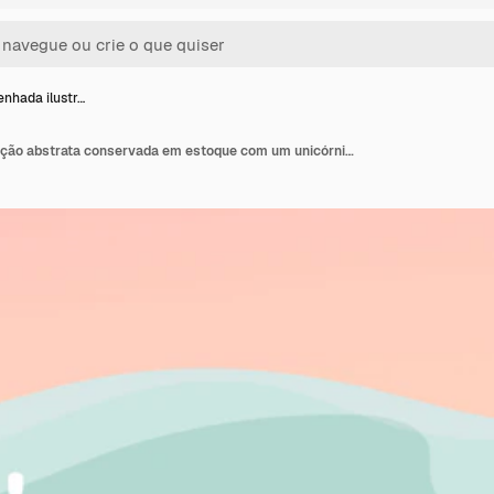
nhada ilustr…
Mão desenhada ilustração abstrata conservada em estoque com um unicórnio e um flamingo nadando anéis de flutuador de borracha na paisagem de ondas do mar sobre fundo azul