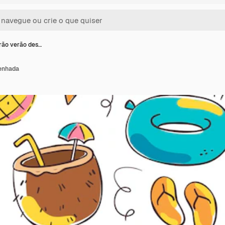
rão verão des…
enhada