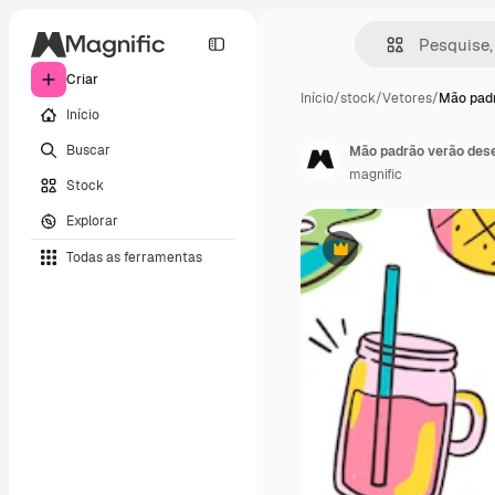
Criar
Início
/
stock
/
Vetores
/
Mão pad
Início
Buscar
Mão padrão verão des
magnific
Stock
Explorar
Todas as ferramentas
Premium