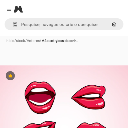
Magnific
Close menu
Pesqui
Início
/
stock
/
Vetores
/
Mão set gloss desenh…
Premium