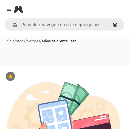
Magnific
Close menu
Pesqui
Início
/
stock
/
Vetores
/
Mãos de cliente usan…
Premium