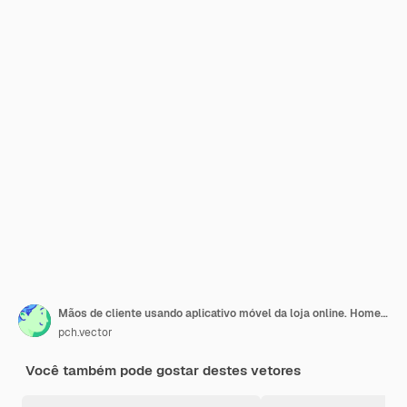
Mãos de cliente usando aplicativo móvel da loja online. Homem tocando a categoria de produtos na tela do telefone, segurando o cartão de crédito e dinheiro para ilustração vetorial plana de pagamento. Conceito de comércio eletrônico
pch.vector
Você também pode gostar destes vetores