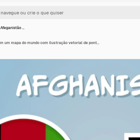
Afeganistão …
Mapa do Afeganistão em um mapa do mundo com ilustração vetorial de ponteiro de bandeira e mapa