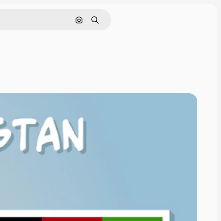
Pesquisar por imagem
Buscar