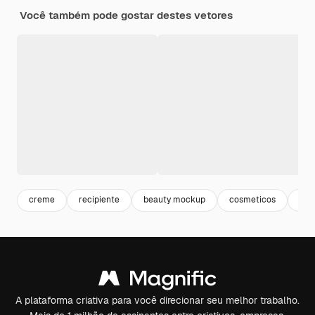
Você também pode gostar destes vetores
creme
recipiente
beauty mockup
cosmeticos
bott
A plataforma criativa para você direcionar seu melhor trabalho.