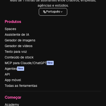
Mais de 1 milhão de assinantes entre criativos, empresas,
agências e estúdios.
Português
Produtos
Spaces
Assistente de IA
Gerador de imagens
Gerador de vídeos
Texto para voz
Conteúdo de stock
MCP para Claude/ChatGPT
New
Agentes
New
API
App móvel
Todas as ferramentas
Começar
Academy