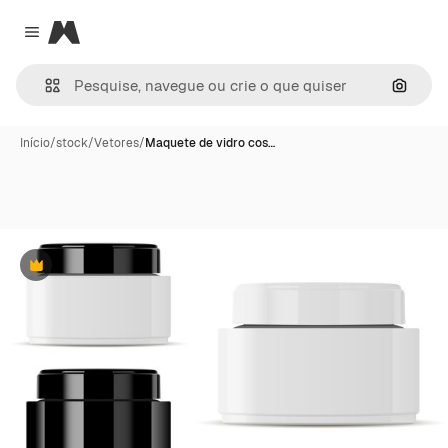
Magnific
Close menu
Pesqui
Início
/
stock
/
Vetores
/
Maquete de vidro cos…
Premium