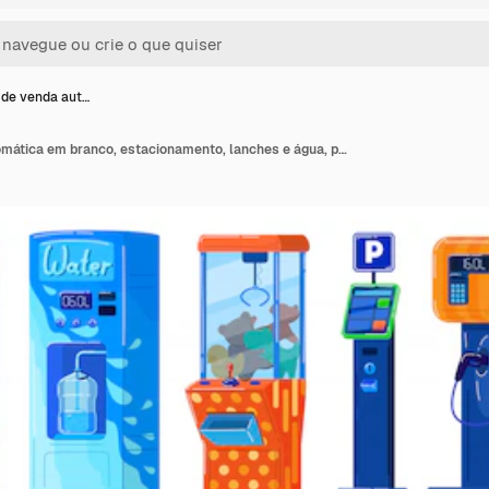
de venda aut…
Máquina de venda automática em branco, estacionamento, lanches e água, posto de gasolina e brinquedos, ilustração