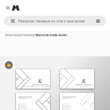
Magnific
Close menu
Pesqui
Início
/
stock
/
Vetores
/
Marca de moda Aureli…
Premium