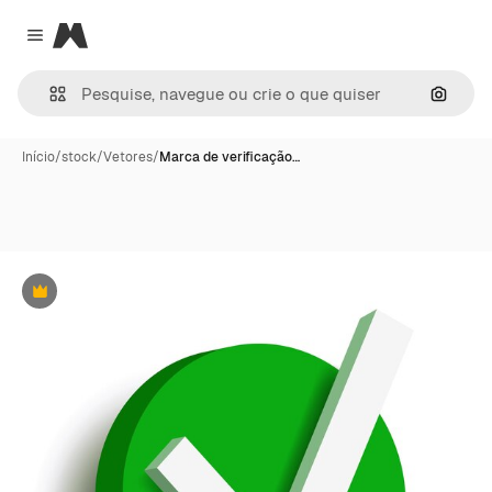
Magnific
Close menu
Pesqui
Início
/
stock
/
Vetores
/
Marca de verificação…
Premium