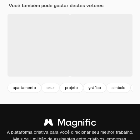
Você também pode gostar destes vetores
apartamento
cruz
projeto
gráfico
símbolo
il
A plataforma criativa para você direcionar seu melhor trabalho.
Mais de 1 milhão de assinantes entre criativos, empresas,