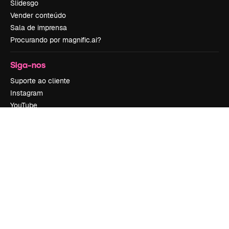
Slidesgo
Vender conteúdo
Sala de imprensa
Procurando por magnific.ai?
Siga-nos
Suporte ao cliente
Instagram
YouTube
LinkedIn
TikTok
Discord
X
Reddit
Copyright © 2010-
2026
Freepik Company S.L.U.
Todos os direitos
reservados
.