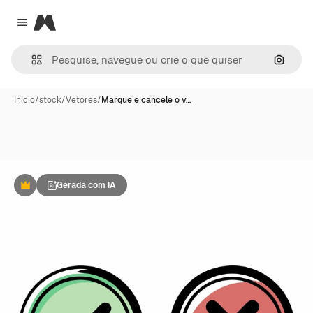
Magnific
Close menu
Pesqui
Início
/
stock
/
Vetores
/
Marque e cancele o v…
Gerada com IA
Premium