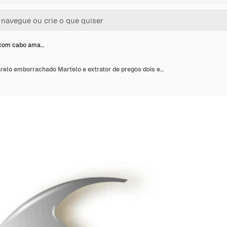
 com cabo ama…
Martelo com cabo amarelo emborrachado Martelo e extrator de pregos dois em um Vector ferramenta de trabalhadores industriais Equipamento para contrato de reparo e trabalho de serralheiro Vector