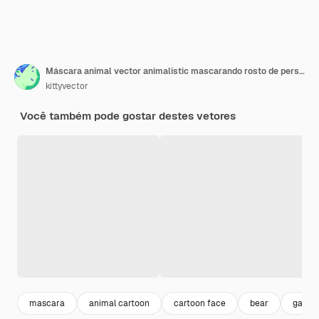
Máscara animal vector animalistic mascarando rosto de personagens selvagens urso lobo coelho e gato ou cachorro em conjunto de ilustração de disfarce do carnaval mascarado masquerade de macaco de traje isolado.
kittyvector
Você também pode gostar destes vetores
mascara
animal cartoon
cartoon face
bear
gato