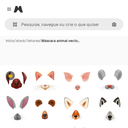
Magnific
Close menu
Pesqui
Início
/
stock
/
Vetores
/
Máscara animal vecto…
Premium