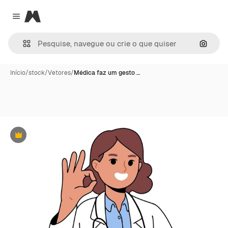
Magnific
Close menu
Pesqui
Início
/
stock
/
Vetores
/
Médica faz um gesto …
Premium