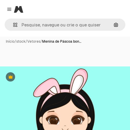
Magnific
Close menu
Pesqui
Início
/
stock
/
Vetores
/
Menina de Páscoa bon…
Premium