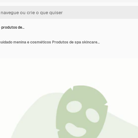
 produtos de…
Menina e produtos de cuidado menina e cosméticos Produtos de spa skincare para beleza da pele e cabelo vetor