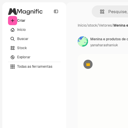
Criar
Início
/
stock
/
Vetores
/
Menina e
Início
Buscar
yanaharashaniuk
Stock
Explorar
Todas as ferramentas
Premium