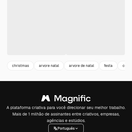
christmas
arvore natal
arvore de natal
festa
celeb
A plataforma criativa para você direcionar seu melhor trabalho.
Mais de 1 milhão de assinantes entre criativos, empresas,
agências e estúdios.
Português