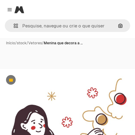
Magnific
Close menu
Pesqui
Início
/
stock
/
Vetores
/
Menina que decora a …
Premium