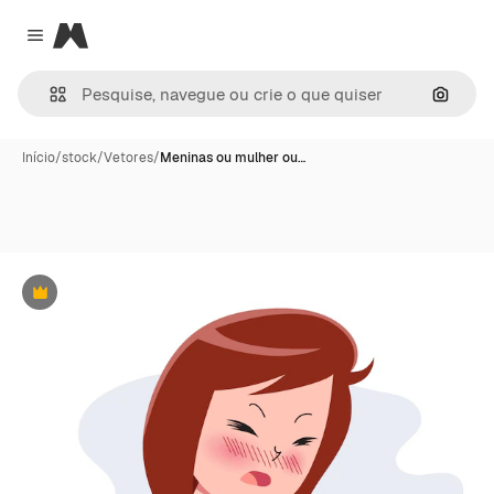
Magnific
Close menu
Pesqui
Início
/
stock
/
Vetores
/
Meninas ou mulher ou…
Premium