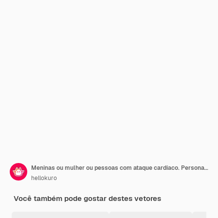
Meninas ou mulher ou pessoas com ataque cardíaco. Personagem com dor no peito. Mágoa. Expressão dolorosa no rosto. Conceito de doença. Isolado. Ilustração em estilo cartoon plana. Saúde e Medicina.
hellokuro
Você também pode gostar destes vetores