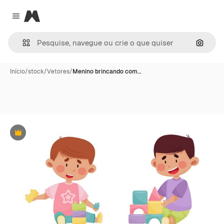
Magnific
Close menu
Pesqui
Início
/
stock
/
Vetores
/
Menino brincando com…
Premium