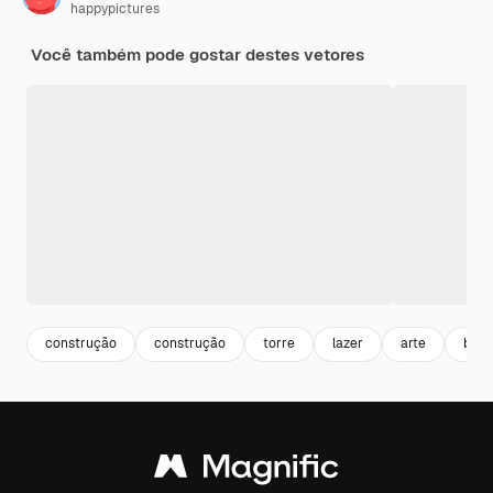
happypictures
Você também pode gostar destes vetores
construção
construção
torre
lazer
arte
bril