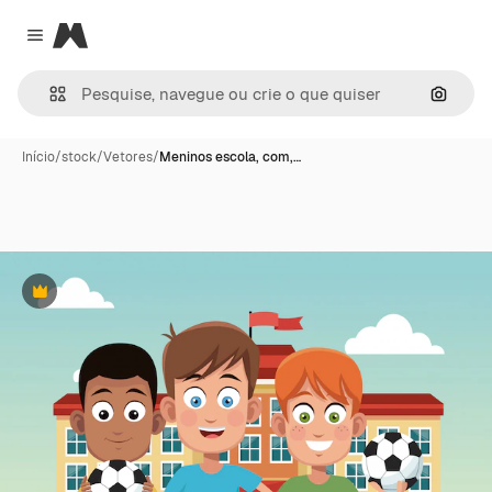
Magnific
Close menu
Pesqui
Início
/
stock
/
Vetores
/
Meninos escola, com,…
Premium