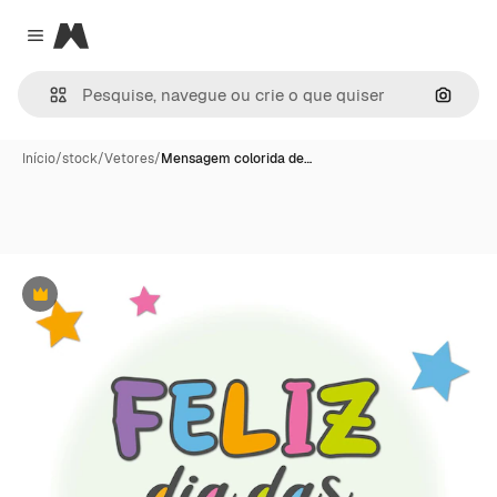
Magnific
Close menu
Pesqui
Início
/
stock
/
Vetores
/
Mensagem colorida de…
Premium