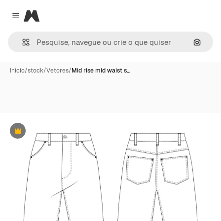
Magnific
Close menu
Pesqui
Início
/
stock
/
Vetores
/
Mid rise mid waist s…
Premium