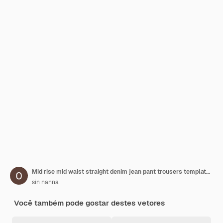
Mid rise mid waist straight denim jean pant trousers template desenho técnico esboço plano cad mocku
sin nanna
Você também pode gostar destes vetores