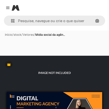
Magnific
Close menu
Pesqui
Início
/
stock
/
Vetores
/
Mídia social da agên…
Premium