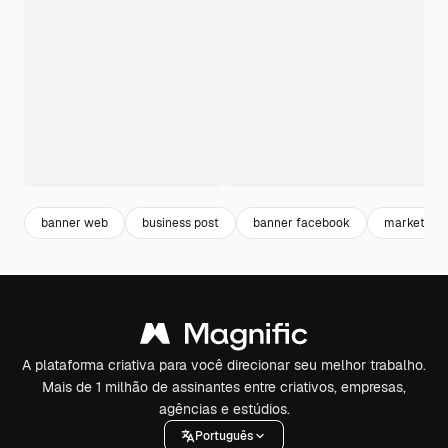
banner web
business post
banner facebook
marketing 
A plataforma criativa para você direcionar seu melhor trabalho.
Mais de 1 milhão de assinantes entre criativos, empresas,
agências e estúdios.
Português