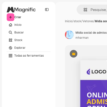
Criar
Início
/
stock
/
Vetores
/
Mídia so
Início
Buscar
Mídia social de admis
mharman
Stock
Explorar
Todas as ferramentas
Premium