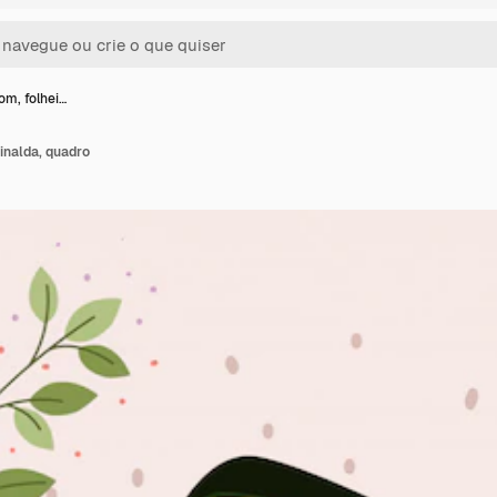
com, folhei…
rinalda, quadro