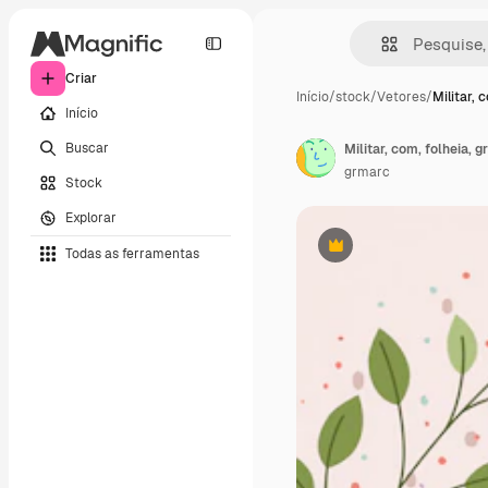
Criar
Início
/
stock
/
Vetores
/
Militar, 
Início
Buscar
Militar, com, folheia, g
grmarc
Stock
Explorar
Todas as ferramentas
Premium