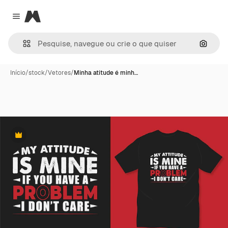
Magnific
Close menu
Pesqui
Início
/
stock
/
Vetores
/
Minha atitude é minh…
Premium