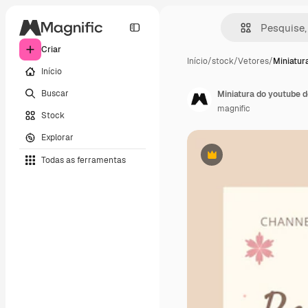
Criar
Início
/
stock
/
Vetores
/
Miniatur
Início
Buscar
Miniatura do youtube d
magnific
Stock
Explorar
Todas as ferramentas
Premium