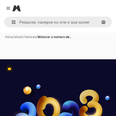
Magnific
Close menu
Pesqui
Início
/
stock
/
Vetores
/
Misturar o número de…
Premium