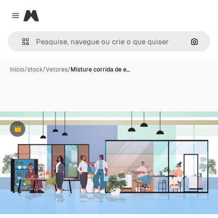
Magnific
Close menu
Pesqui
Início
/
stock
/
Vetores
/
Misture corrida de e…
Premium