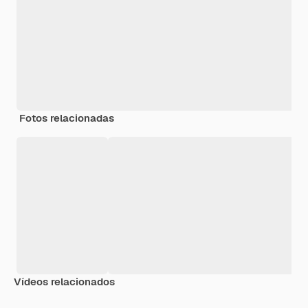
Fotos relacionadas
Vídeos relacionados
Premium
Premium
Gerado por IA
Premium
Premium
Gerado por 